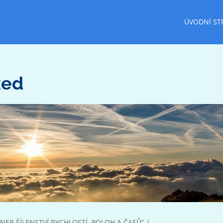
ÚVODNÍ ST
zed
NEB ŠÍLENSTVÍ RYCHLOSTÍ, POLOH A ČASŮ”