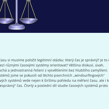
si musíme položit legitimní otázku: Který čas je správný? Je to 
 mezi různými časovými systémy orientovat? Většina diskusí, úvah,
uchá a jednostranná řešení s vysvětleními bez hlubšího zamyšlení.
ystémů jsme se pokusili od těchto povrchních „windsurfingových“
vých systémů vede nejen k širšímu pohledu na měření času, ale i k
právný“ čas. Čtvrtý a poslední díl studie časových systémů proto 