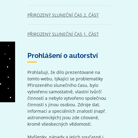
.
PŘIROZENÝ SLUNEČNÍ ČAS 2. ČÁST
PŘIROZENÝ SLUNEČNÍ ČAS 1. ČÁST
Prohlášení o autorství
Prohlašuji, že dílo prezentované na
tomto webu, týkající se problematiky
Přirozeného slunečního času, bylo
vytvořeno samostatně, vlastní tvůrčí
činností a nebylo vytvořeno společnou
činností s jinou osobou. Zdroje dat,
informací a speciálních znalostí (např.
astronomických) jsou zde citované,
kromě všeobecných vědomostí.
Myšlenky, nápady a jejich současné i