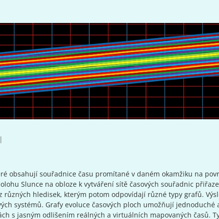
které obsahují souřadnice času promítané v daném okamžiku na pov
polohu Slunce na obloze k vytváření sítě časových souřadnic přiřaz
 různých hledisek, kterým potom odpovídají různé typy grafů. Vý
vých systémů. Grafy evoluce časových ploch umožňují jednoduché 
ch s jasným odlišením reálných a virtuálních mapovaných časů. T