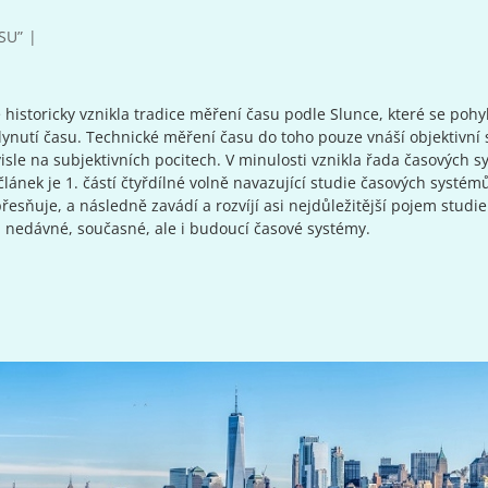
SU”
historicky vznikla tradice měření času podle Slunce, které se poh
lynutí času. Technické měření času do toho pouze vnáší objektivní
sle na subjektivních pocitech. V minulosti vznikla řada časových s
lánek je 1. částí čtyřdílné volně navazující studie časových systém
sňuje, a následně zavádí a rozvíjí asi nejdůležitější pojem studie
 nedávné, současné, ale i budoucí časové systémy.