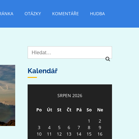
RÁNKA
OTÁZKY
KOMENTÁŘE
HUDBA
Kalendář
SRPEN 2026
Po
Út
St
Čt
Pá
So
Ne
1
2
3
4
5
6
7
8
9
10
11
12
13
14
15
16