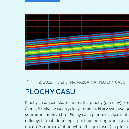
KOMENTÁŘE
11. 2. 2022
0 ZPĚTNÁ VAZBA NA “PLOCHY ČASU”
PLOCHY ČASU
Plochy času jsou skutečné reálné plochy (povrchy), 
Země. Vznikají v časových systémech, které využívají 
souřadnicím povrchu. Plochy času je možné zkoumat z
odlišných pohledů je lepší pochopení fungování časo
názorné zobrazování pohybu těles po časových plochá