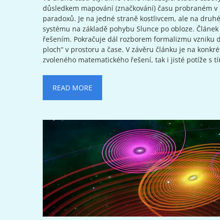
důsledkem mapování (značkování) času probraném v pr
paradoxů. Je na jedné straně kostlivcem, ale na dru
systému na základě pohybu Slunce po obloze. Článek 
řešením. Pokračuje dál rozborem formalizmu vzniku d
ploch“ v prostoru a čase. V závěru článku je na konkr
zvoleného matematického řešení, tak i jisté potíže s t
READ MORE