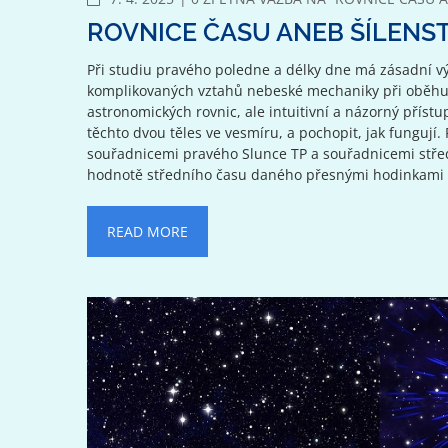
ROVNICE ČASU ANEB ŠÍLENST
Při studiu pravého poledne a délky dne má zásadní výz
komplikovaných vztahů nebeské mechaniky při oběhu Z
astronomických rovnic, ale intuitivní a názorný přístu
těchto dvou těles ve vesmíru, a pochopit, jak fungují
souřadnicemi pravého Slunce TP a souřadnicemi stře
hodnotě středního času daného přesnými hodinkami a
READ MORE