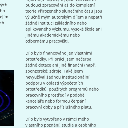
vých
budoucí zpracování až do kompletní
ého
teorie Přirozeného slunečního času jsou
jejím
výlučně mým autorským dílem a nepatří
ých
žádné instituci základního nebo
aplikovaného výzkumu, vysoké škole ani
jinému akademickému nebo
odbornému pracovišti.
Dílo bylo financováno jen vlastními
prostředky. Při práci jsem nečerpal
žádné dotace ani jiné finanční (např.
sponzorské) zdroje. Také jsem
nevyužíval žádnou institucionální
podporu v oblasti výpočetních
prostředků, použitých programů nebo
pracovního prostředí v podobě
kanceláře nebo formou čerpání
pracovní doby a příslušného platu.
Dílo bylo vytvořeno v rámci mého
vlastního poznání, studia a osobního