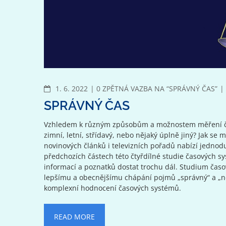
KOMENTÁŘE
1. 6. 2022
0 ZPĚTNÁ VAZBA NA “SPRÁVNÝ ČAS”
SPRÁVNÝ ČAS
Vzhledem k různým způsobům a možnostem měření času 
zimní, letní, střídavý, nebo nějaký úplně jiný? Jak se
novinových článků i televizních pořadů nabízí jednod
předchozích částech této čtyřdílné studie časových s
informací a poznatků dostat trochu dál. Studium časo
lepšímu a obecnějšímu chápání pojmů „správný“ a „nes
komplexní hodnocení časových systémů.
READ MORE