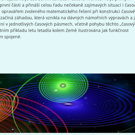
vní části a přináší celou řadu nečekaně zajímavých situací i časo
hé opravářem zvoleného matematického řešení při konstrukci časov
začíná záhadou, která vznikla na dávných námořních výpravách a 
ní v jednotlivých časových pásmech, včetně pohybu těchto „časov
étním příkladu letu letadla kolem Země ilustrována jak funkčnost
ím spojené.