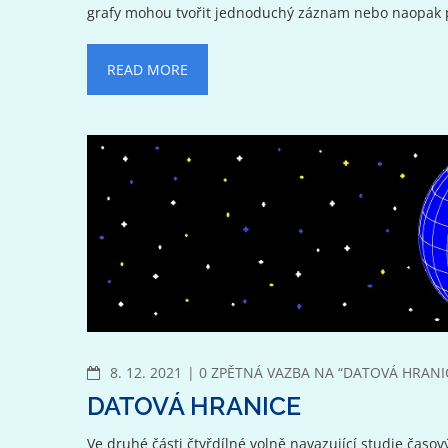
grafy mohou tvořit jednoduchý záznam nebo naopak pl
READ MORE
KOMENTÁŘE
8. 12. 2021
0 ZPĚTNÁ VAZBA NA “DATOVÁ HRANI
DATOVÁ HRANICE
Ve druhé části čtyřdílné volně navazující studie čas