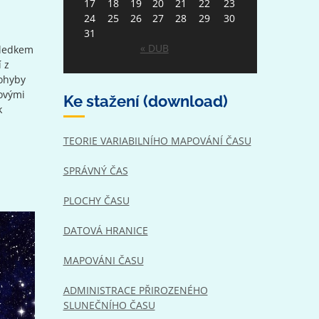
17
18
19
20
21
22
23
24
25
26
27
28
29
30
31
« DUB
sledkem
 z
pohyby
sovými
Ke stažení (download)
k
TEORIE VARIABILNÍHO MAPOVÁNÍ ČASU
SPRÁVNÝ ČAS
PLOCHY ČASU
DATOVÁ HRANICE
MAPOVÁNI ČASU
ADMINISTRACE PŘIROZENÉHO
SLUNEČNÍHO ČASU