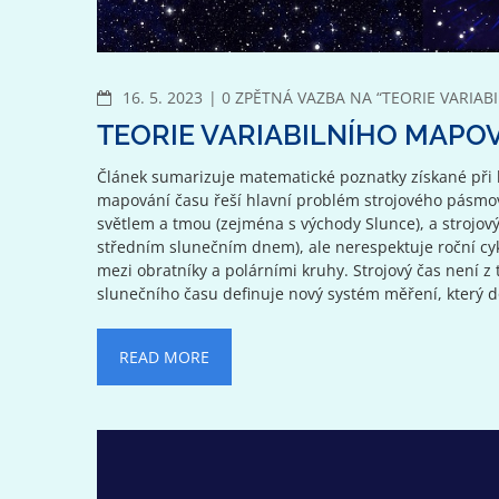
KOMENTÁŘE
16. 5. 2023
0 ZPĚTNÁ VAZBA NA “TEORIE VARIA
TEORIE VARIABILNÍHO MAPO
Článek sumarizuje matematické poznatky získané při k
mapování času řeší hlavní problém strojového pásmo
světlem a tmou (zejména s východy Slunce), a strojo
středním slunečním dnem), ale nerespektuje roční cy
mezi obratníky a polárními kruhy. Strojový čas není 
slunečního času definuje nový systém měření, který d
READ MORE