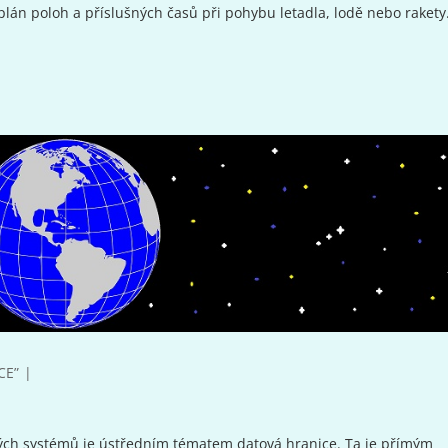
án poloh a příslušných časů při pohybu letadla, lodě nebo rakety
CE”
ových systémů je ústředním tématem datová hranice. Ta je přímým