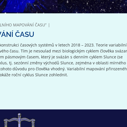
BILNÍHO MAPOVÁNÍ ČASU”
VÁNÍ ČASU
onstrukci časových systémů v letech 2018 – 2023. Teorie variabiln
vého času. Tím je nesoulad mezi biologickým cyklem člověka sváz
vým pásmovým časem, který je svázán s denním cyklem Slunce (se
klus, tj. sezónní změny východů Slunce, zejména v oblasti mírnéh
z tohoto důvodu pro člověka vhodný. Variabilní mapování přirozené
okáže roční cyklus Slunce zohlednit.