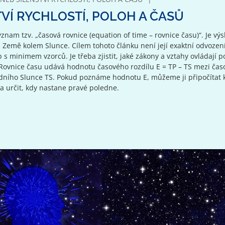
VÍ RYCHLOSTÍ, POLOH A ČASŮ
nam tzv. „časová rovnice (equation of time – rovnice času)“. Je vý
emě kolem Slunce. Cílem tohoto článku není její exaktní odvození
p s minimem vzorců. Je třeba zjistit, jaké zákony a vztahy ovládají 
. Rovnice času udává hodnotu časového rozdílu E = TP – TS mezi ča
dního Slunce TS. Pokud poznáme hodnotu E, můžeme ji připočítat 
 určit, kdy nastane pravé poledne.