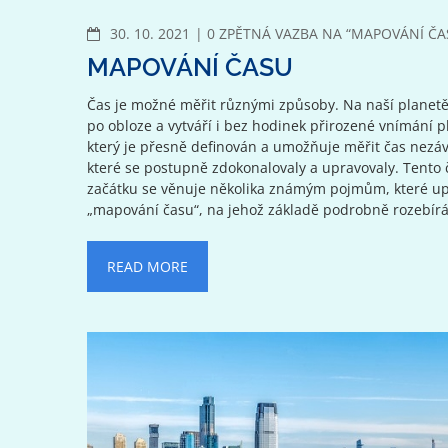
KOMENTÁŘE
30. 10. 2021
0 ZPĚTNÁ VAZBA NA “MAPOVÁNÍ ČA
MAPOVÁNÍ ČASU
Čas je možné měřit různými způsoby. Na naší planetě 
po obloze a vytváří i bez hodinek přirozené vnímání p
který je přesně definován a umožňuje měřit čas nezávi
které se postupně zdokonalovaly a upravovaly. Tento č
začátku se věnuje několika známým pojmům, které upře
„mapování času“, na jehož základě podrobně rozebírá
READ MORE